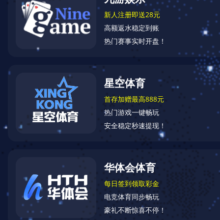
kaiyun