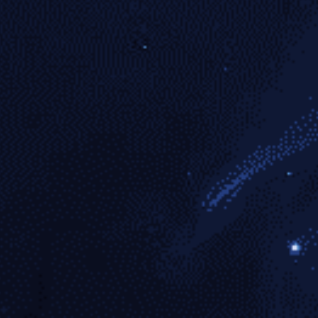
2023 数据安全合规金奖
开云·kaiyun体育(中国)官方网站-登陆入口 通过 
数据加密等方面表现优异。