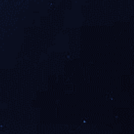
风控拦截
98.4%
成功识别率
安全体系
护，构建系统级安全网。