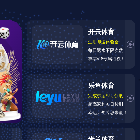
注册入口
起源于对体育精神与数字技术的热爱，早期平台聚焦于赛事
多赛程同步与智能提醒功能，赢得众多球迷的信任。
国)官方网站-登陆入口需求增长，平台陆续上线直播回放、数
时支持APP与网页双端操作，带来更快更稳的观赛体