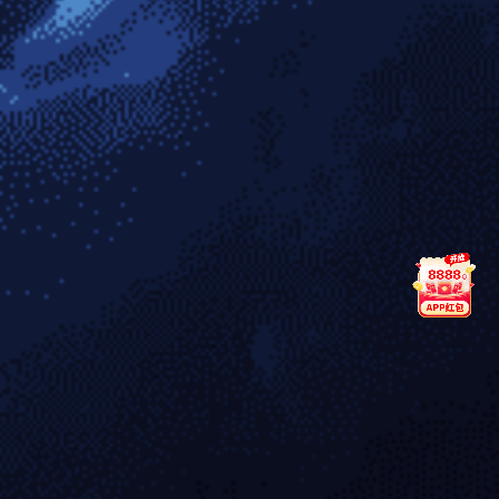
运行概况与用户行为特征。