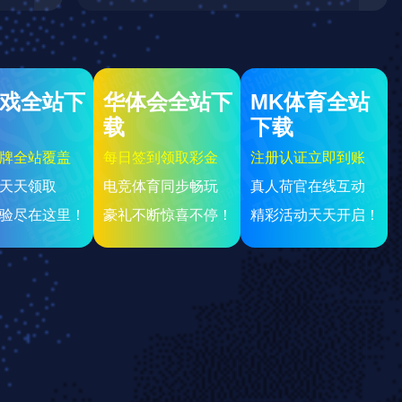
创新奖
，获得东南亚体育数字服务组织授予年度平台奖项。