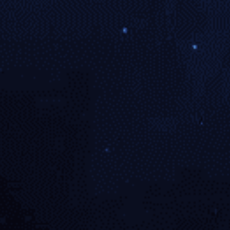
多因子
别
字段加