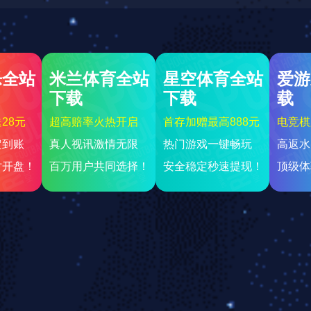
2022 区域体育科技
凭借数据整合与直播体验创新