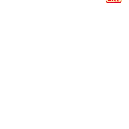
马刺队内线引援热潮文班合作助力球队成
本文将探讨马刺队在内线引援方面所展现出的热潮，以及年
轻球员文班...
2026-07-29