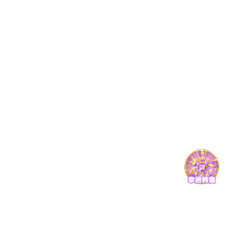
以及内部竞争压力增加的大背景下，各种突发情况都
可能影响最终决策。因此，对于俱乐部而言，不仅要
关注当下，还需具备长远眼光，以应对各种可能出现
的不确定性。
综上所述，无论是对于帕利尼亚个人还是对于整个团
队来说，都需要保持警觉，同时要抓住每一个可能带
来的机会。在这样的背景下，他们才能共同迎接未来
各种可能带来的挑战，把握住属于他们的发展机遇。
总结：
通过以上分析，我们可以看到，“帕利尼亚愿意继续效
力热刺但买断条款是否被激活仍存疑虑”的话题涉及多
个方面。从人与人之间情感联系，到合同细节，再到
整体战略布局，每个环节都至关重要。只有全面考虑