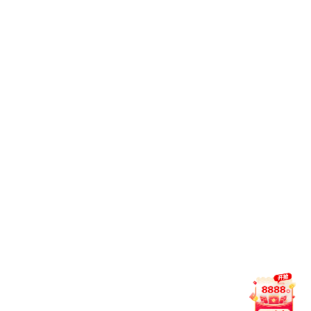
延伸阅读
独行侠双星东契奇布伦森携手征战总决赛