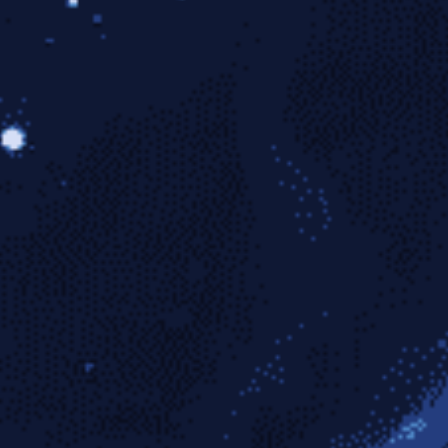
网络和敏锐的市场洞察力，斯塔姆能够更好地识别潜力股，为俱
他们认为这不仅是个人职业生涯的新阶段，也是俱乐部发展的新
向前发展，无疑给大家带来了不少期待。
不少人纷纷表达了对未来赛季的新期待。有些老粉丝回忆起当年
多关于职业精神和团队协作的重要性。
尽管个人声望很高，但能否成功转型为管理者仍待观察。不过，
开创一个崭新的局面。
盟兹沃勒董事会担任技术事务负责人”这一决定标志着兹沃勒进入
战。同时，这一变动也提醒我们，当昔日辉煌与现实困境相遇时