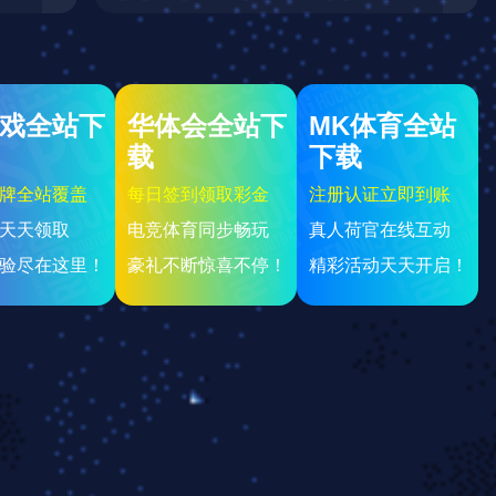
详细分析：首先是他的职业生涯背景，其次
此事件的反应。通过这些角度，希望能够全
顶级俱乐部效力，并赢得了众多荣誉，包括英
做出有效的拦截和解围。
其卓越的表现帮助球队取得优异成绩。这些经
不仅提升了自己的执教能力，还对现代足球