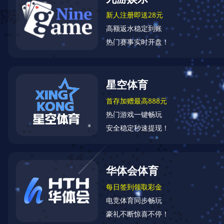
荷兰传奇后卫斯塔姆正式
2026-06-13 00:14
47 次阅读
首页
/
体育热讯
荷兰传奇后卫斯塔姆正式加盟兹沃勒董事