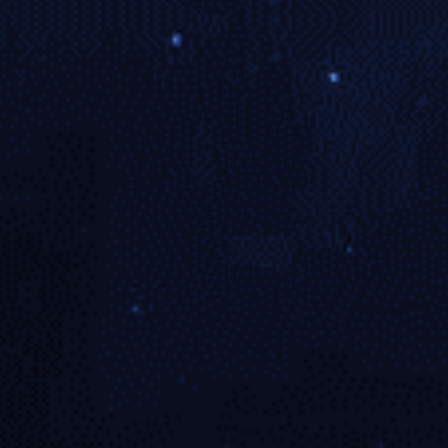
快船对伦纳德去向保持沉默积极探索市场
在NBA联盟中，洛杉矶快船队的动态一直备受关注，尤
2026-07-07
凯尔特人队史7场4胜制系列赛2-0领先战
凯尔特人队作为NBA历史上最具传奇色彩的球队之一，