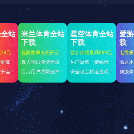
略思维。在这篇文章中，我们将从四个方面对斯塔姆的加盟进行
一决定对兹沃勒俱乐部未来发展的影响，最后则是球迷和媒体对
的变革。
景
上最杰出的后卫之一。他在阿贾克斯、葡萄牙体育、曼联等多个
他以出色的防守意识和强悍的身体素质著称，常常能在关键时刻
国家队的重要成员。他曾代表国家队参加2002年世界杯，以
累了丰富的人脉资源，对今后的工作大有裨益。
转向教练岗位，为新一代球员提供指导与支持。这段时间内，他
加盟兹沃勒奠定了坚实基础。