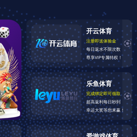
注册入口
全球体育赛事与数据服务
与数据内容， 支持
APP下载
与
网页使
动态，掌握比赛节奏。