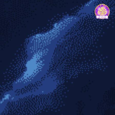
之间形成良性的互动，将促进整个团队凝聚
梦想，即使是在竞争最激烈的位置上，也要勇
处理复杂局面等。这些都是他们未来职业生涯
懈追求卓越精神，无形中推动着整个团队向更
体球队建设思路的新变化。在日趋全球化和高