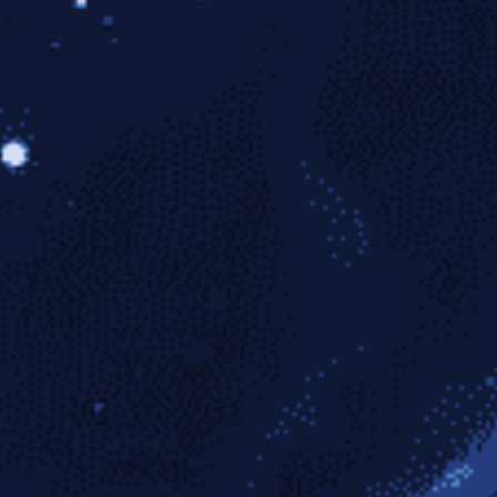
极进取的一面，也可能进一步巩固他的入选机会。他与其他前辈
点。
说，无疑是一种激励。他以自身经历告诉他们，通过努力就能实现
经成为许多小球员心目中的榜样。
现，他们可以学习到很多实用技巧，如如何进行快速反应以及如何
富的大牌球员同场竞技，可以让他们受益匪浅，加快成长速度。
国国足阵容厚度，更为后续人才培养创造了条件。他坚韧不拔、不
。
担任第三门将，这不仅体现了其个人能力和状态恢复，也反映出整
不断更新自我，以迎接新的挑战。