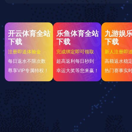
有作为首发门将频繁出现在赛场上，但他
包括他的个人表现、球队需求、教练选择
德国足球的发展做出贡献。
1、努贝尔的个人表现
努贝尔近年来在俱乐部的表现逐渐回暖，
质。虽然由于竞争激烈，他未能获得稳定
此外，努贝尔在租借至其他球队时也展现
更加成熟，为未来再次进入国家队做好准
另外，努贝尔与其他门将相比，其身高和
自己的世界杯之旅增添了更多可能性。
2、球队需求与战术考量