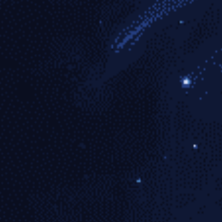
此外，在集训阶段，如果能看到努贝尔积
力提升，这也是现代足球中非常看重的一
4、对年轻球员的影响
Nübel 的存在，对于德国青年球员来
于追求机会。作为一名年轻守门员，他已
通过观察Nübel 在训练和比赛中的表
中不可或缺的重要素养。此外，与经验丰
总之，Nübel 的加入，不仅增强了德
高目标迈进，并助力新生代守门员的发展
总结：
Nübel 有望入选德国世界杯名单，并
度竞争化的体育环境下，每位运动员都需