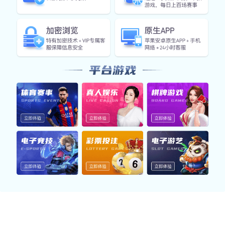
化的大环境下，各国足球队愈发注重人文关怀，通过
营造良好的家庭氛围来提升运动员整体素质与表现，
从而增强球队竞争力。
2、对球员表现的影响
众所周知，运动员在比赛中的表现往往受多种因素影
响，其中包括心理因素。允许家属在比赛后次日入住
酒店，不仅能帮助球员缓解压力，还能增强他们对比
赛结果的正面期待。当亲人在身边时，运动员会感到
更加安心，更容易集中注意力于比赛本身，从而提升
整体表现。
研究表明，有家属陪伴的运动员，在面对重大赛事
时，其焦虑水平明显降低。这种心理上的放松有助于
他们在比赛中保持冷静，提高决策能力。此外，与家