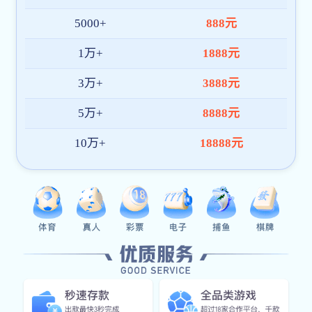
1、政策背景与意义
德国国家队一直以来都注重团队精神和默契配合，而
球员的个人状态又与他们背后的家庭环境密切相关。
在高强度的比赛期间，球员常常面临巨大的心理压
力，离开家人的陪伴可能会加剧这种压力。因此，纳
帅此次决定放宽政策，让家属能够在关键时刻给予支
持，无疑是对运动员心理健康的一种积极回应。
这一措施不仅仅是为了让球员感受到家的温暖，更是
在向外界传达一个信息：球队重视每一位成员的心理
状态和生活质量。通过这样的方式，球队希望能够构
建更加和谐、紧密的团队关系，使得每位球员都能在
赛场上发挥出最佳水平。
此外，这项政策也符合现代体育发展的趋势。在全球